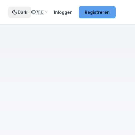
Dark
🇳🇱
Inloggen
Registreren