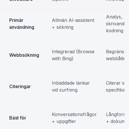
Analys,
Primär
Allmän AI-assistent
skrivande,
användning
+ sökning
kodning
Integrerad (Browse
Begränsa
Webbsökning
with Bing)
webbåtko
Inbäddade länkar
Citerar säl
Citeringar
vid surfning
specifika 
Konversationsfrågor
Långforms
Bäst för
+ uppgifter
+ dokume