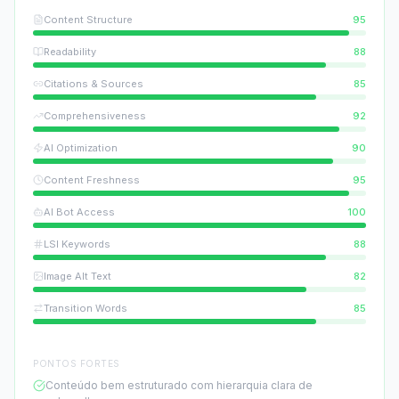
Content Structure
95
Readability
88
Citations & Sources
85
Comprehensiveness
92
AI Optimization
90
Content Freshness
95
AI Bot Access
100
LSI Keywords
88
Image Alt Text
82
Transition Words
85
PONTOS FORTES
Conteúdo bem estruturado com hierarquia clara de