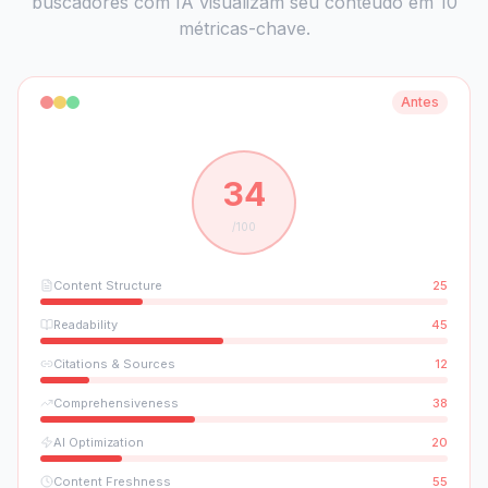
buscadores com IA visualizam seu conteúdo em 10
métricas-chave.
Antes
34
/100
Content Structure
25
Readability
45
Citations & Sources
12
Comprehensiveness
38
AI Optimization
20
Content Freshness
55