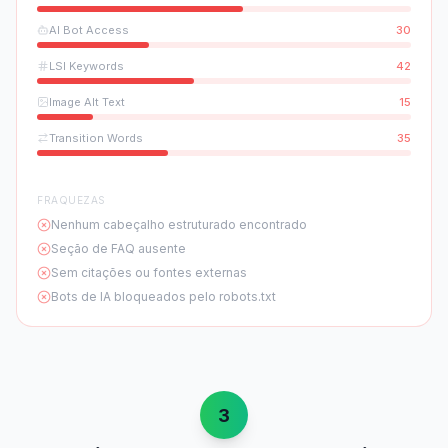
AI Bot Access
30
LSI Keywords
42
Image Alt Text
15
Transition Words
35
FRAQUEZAS
Nenhum cabeçalho estruturado encontrado
Seção de FAQ ausente
Sem citações ou fontes externas
Bots de IA bloqueados pelo robots.txt
3