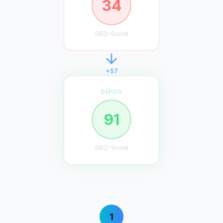
34
GEO-Score
+57
DEPOIS
91
GEO-Score
1