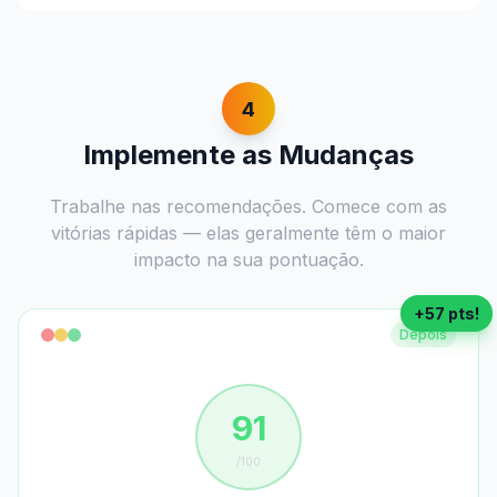
4
Implemente as Mudanças
Trabalhe nas recomendações. Comece com as
vitórias rápidas — elas geralmente têm o maior
impacto na sua pontuação.
+57 pts!
Depois
91
/100