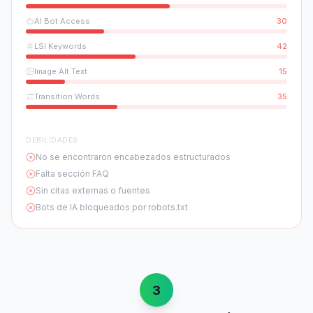
AI Bot Access
30
LSI Keywords
42
Image Alt Text
15
Transition Words
35
DEBILIDADES
No se encontraron encabezados estructurados
Falta sección FAQ
Sin citas externas o fuentes
Bots de IA bloqueados por robots.txt
3