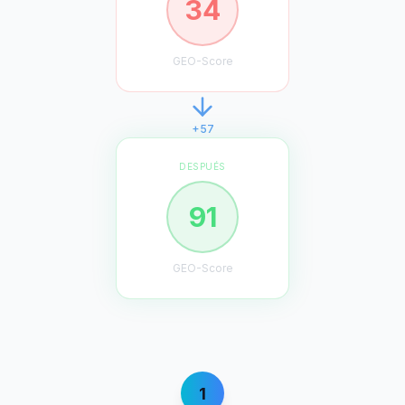
34
GEO-Score
+57
DESPUÉS
91
GEO-Score
1