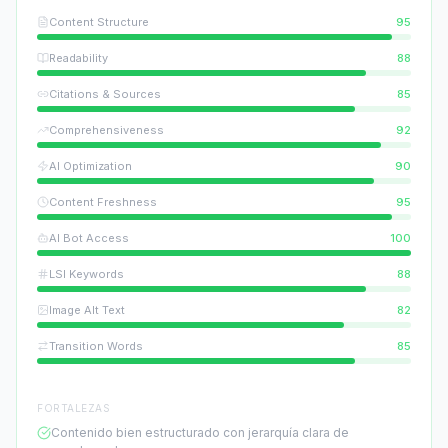
Content Structure
95
Readability
88
Citations & Sources
85
Comprehensiveness
92
AI Optimization
90
Content Freshness
95
AI Bot Access
100
LSI Keywords
88
Image Alt Text
82
Transition Words
85
FORTALEZAS
Contenido bien estructurado con jerarquía clara de