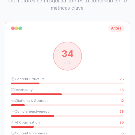
los motores de búsqueda con IA tu contenido en 10
métricas clave.
Antes
34
/100
Content Structure
25
Readability
45
Citations & Sources
12
Comprehensiveness
38
AI Optimization
20
Content Freshness
55