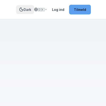
Dark
🇩🇰
Log ind
Tilmeld