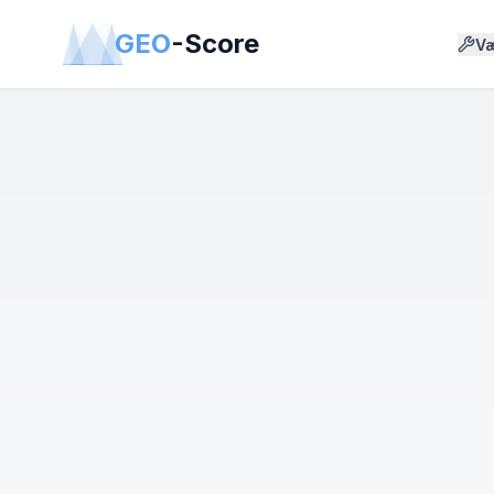
GEO
-Score
Væ