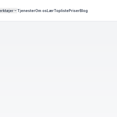
rktøjer
Tjenester
Om os
Lær
Topliste
Priser
Blog